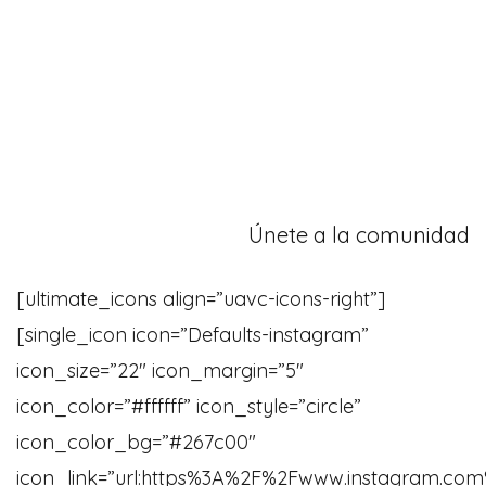
Únete a la comunidad
[ultimate_icons align=”uavc-icons-right”]
[single_icon icon=”Defaults-instagram”
icon_size=”22″ icon_margin=”5″
icon_color=”#ffffff” icon_style=”circle”
icon_color_bg=”#267c00″
icon_link=”url:https%3A%2F%2Fwww.instagram.com%