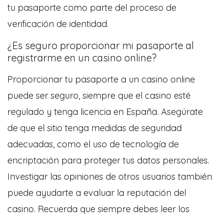
tu pasaporte como parte del proceso de
verificación de identidad.
¿Es seguro proporcionar mi pasaporte al
registrarme en un casino online?
Proporcionar tu pasaporte a un casino online
puede ser seguro, siempre que el casino esté
regulado y tenga licencia en España. Asegúrate
de que el sitio tenga medidas de seguridad
adecuadas, como el uso de tecnología de
encriptación para proteger tus datos personales.
Investigar las opiniones de otros usuarios también
puede ayudarte a evaluar la reputación del
casino. Recuerda que siempre debes leer los