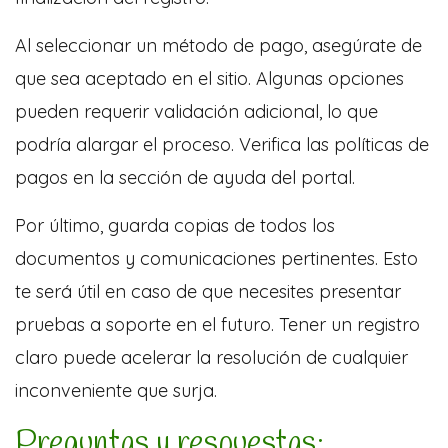
Al seleccionar un método de pago, asegúrate de
que sea aceptado en el sitio. Algunas opciones
pueden requerir validación adicional, lo que
podría alargar el proceso. Verifica las políticas de
pagos en la sección de ayuda del portal.
Por último, guarda copias de todos los
documentos y comunicaciones pertinentes. Esto
te será útil en caso de que necesites presentar
pruebas a soporte en el futuro. Tener un registro
claro puede acelerar la resolución de cualquier
inconveniente que surja.
Preguntas y respuestas: