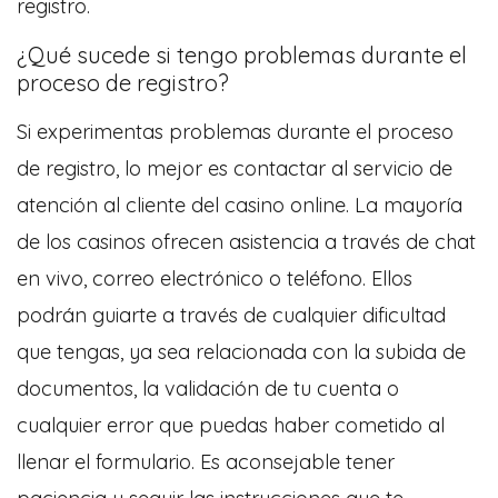
registro.
¿Qué sucede si tengo problemas durante el
proceso de registro?
Si experimentas problemas durante el proceso
de registro, lo mejor es contactar al servicio de
atención al cliente del casino online. La mayoría
de los casinos ofrecen asistencia a través de chat
en vivo, correo electrónico o teléfono. Ellos
podrán guiarte a través de cualquier dificultad
que tengas, ya sea relacionada con la subida de
documentos, la validación de tu cuenta o
cualquier error que puedas haber cometido al
llenar el formulario. Es aconsejable tener