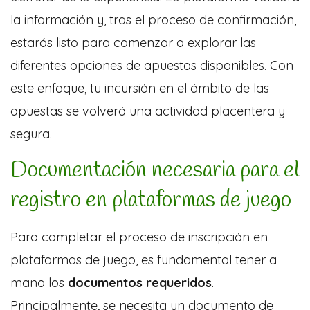
la información y, tras el proceso de confirmación,
estarás listo para comenzar a explorar las
diferentes opciones de apuestas disponibles. Con
este enfoque, tu incursión en el ámbito de las
apuestas se volverá una actividad placentera y
segura.
Documentación necesaria para el
registro en plataformas de juego
Para completar el proceso de inscripción en
plataformas de juego, es fundamental tener a
mano los
documentos requeridos
.
Principalmente, se necesita un documento de