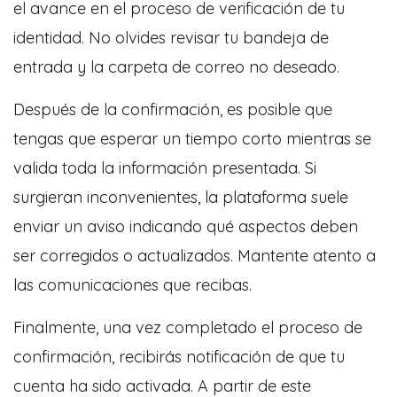
el avance en el proceso de verificación de tu
identidad. No olvides revisar tu bandeja de
entrada y la carpeta de correo no deseado.
Después de la confirmación, es posible que
tengas que esperar un tiempo corto mientras se
valida toda la información presentada. Si
surgieran inconvenientes, la plataforma suele
enviar un aviso indicando qué aspectos deben
ser corregidos o actualizados. Mantente atento a
las comunicaciones que recibas.
Finalmente, una vez completado el proceso de
confirmación, recibirás notificación de que tu
cuenta ha sido activada. A partir de este