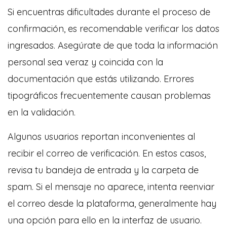
Si encuentras dificultades durante el proceso de
confirmación, es recomendable verificar los datos
ingresados. Asegúrate de que toda la información
personal sea veraz y coincida con la
documentación que estás utilizando. Errores
tipográficos frecuentemente causan problemas
en la validación.
Algunos usuarios reportan inconvenientes al
recibir el correo de verificación. En estos casos,
revisa tu bandeja de entrada y la carpeta de
spam. Si el mensaje no aparece, intenta reenviar
el correo desde la plataforma, generalmente hay
una opción para ello en la interfaz de usuario.