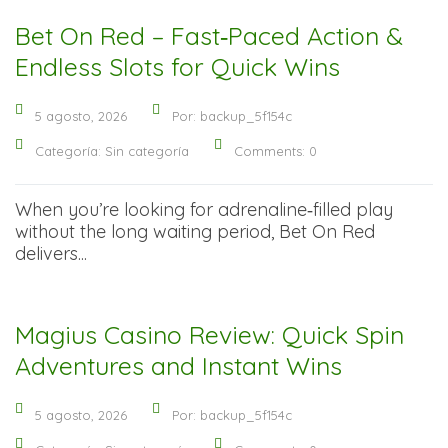
Bet On Red – Fast‑Paced Action &
Endless Slots for Quick Wins
5 agosto, 2026
Por: backup_5f154c
Categoría:
Sin categoría
Comments: 0
When you’re looking for adrenaline‑filled play
without the long waiting period, Bet On Red
delivers...
Magius Casino Review: Quick Spin
Adventures and Instant Wins
5 agosto, 2026
Por: backup_5f154c