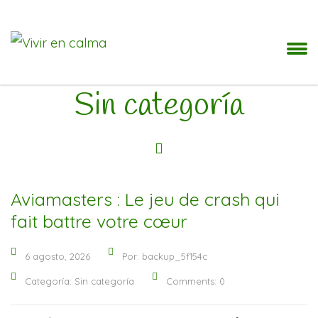
Sin categoría
Aviamasters : Le jeu de crash qui
fait battre votre cœur
6 agosto, 2026
Por: backup_5f154c
Categoría:
Sin categoría
Comments: 0