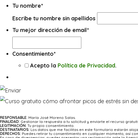
Tu nombre
*
Escribe tu nombre sin apellidos
Tu mejor dirección de email
*
Consentimiento
*
Acepto la
Política de Privacidad
.
RESPONSABLE:
María José Moreno Salas.
FINALIDAD:
Gestionar la respuesta a tu solicitud y enviarte el recurso gratuit
LEGITIMACIÓN:
Tu propio consentimiento.
DESTINATARIOS:
Los datos que me facilitas en este formulario estarán alo
DERECHOS:
Puedes retirar tu consentimiento en cualquier momento, así como
En caso de divergencias, puedes presentar una reclamación ante la Agenci