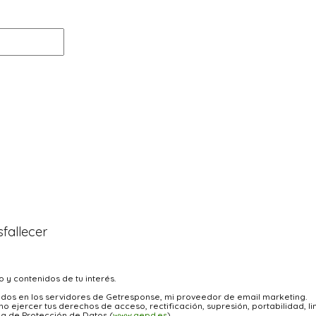
o y contenidos de tu interés.
jados en los servidores de Getresponse, mi proveedor de email marketing.
 ejercer tus derechos de acceso, rectificación, supresión, portabilidad, li
a de Protección de Datos (
www.aepd.es
).