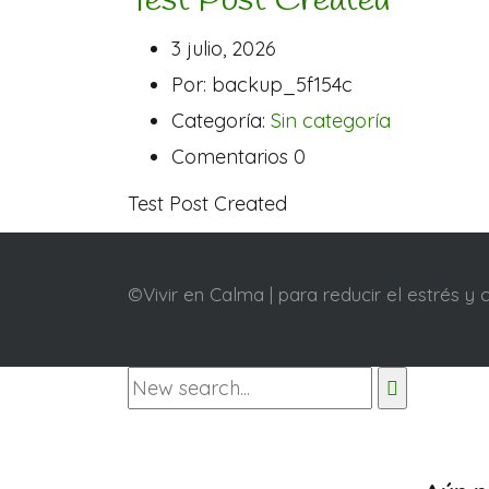
Test Post Created
3 julio, 2026
Por: backup_5f154c
Categoría:
Sin categoría
Comentarios 0
Test Post Created
©Vivir en Calma | para reducir el estrés y 