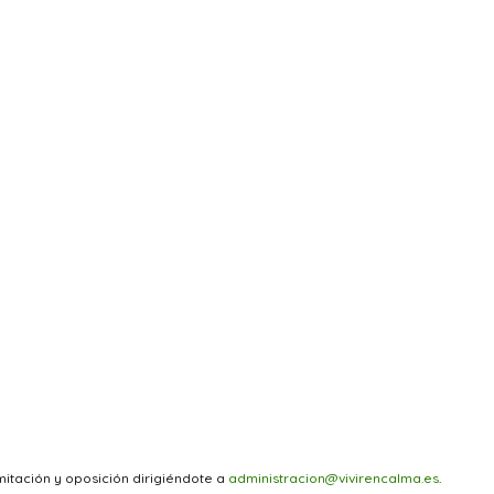
mitación y oposición dirigiéndote a
administracion@vivirencalma.es
.