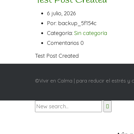
Test Post Created
6 julio, 2026
Por: backup_5f154c
Categoría:
Sin categoría
Comentarios 0
Test Post Created
©Vivir en Calma | para reducir el estrés y 