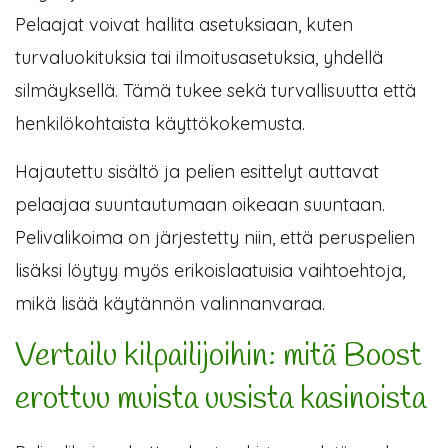
Pelaajat voivat hallita asetuksiaan, kuten
turvaluokituksia tai ilmoitusasetuksia, yhdellä
silmäyksellä. Tämä tukee sekä turvallisuutta että
henkilökohtaista käyttökokemusta.
Hajautettu sisältö ja pelien esittelyt auttavat
pelaajaa suuntautumaan oikeaan suuntaan.
Pelivalikoima on järjestetty niin, että peruspelien
lisäksi löytyy myös erikoislaatuisia vaihtoehtoja,
mikä lisää käytännön valinnanvaraa.
Vertailu kilpailijoihin: mitä Boost
erottuu muista uusista kasinoista