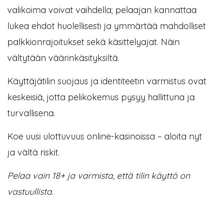
valikoima voivat vaihdella; pelaajan kannattaa
lukea ehdot huolellisesti ja ymmärtää mahdolliset
palkkionrajoitukset sekä käsittelyajat. Näin
vältytään väärinkäsityksiltä.
Käyttäjätilin suojaus ja identiteetin varmistus ovat
keskeisiä, jotta pelikokemus pysyy hallittuna ja
turvallisena.
Koe uusi ulottuvuus online-kasinoissa – aloita nyt
ja vältä riskit.
Pelaa vain 18+ ja varmista, että tilin käyttö on
vastuullista.