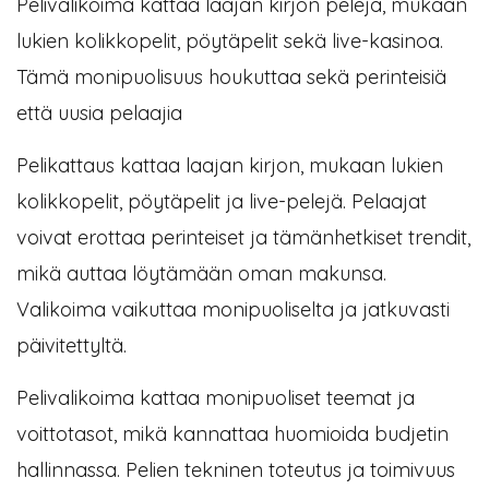
Pelivalikoima kattaa laajan kirjon pelejä, mukaan
lukien kolikkopelit, pöytäpelit sekä live-kasinoa.
Tämä monipuolisuus houkuttaa sekä perinteisiä
että uusia pelaajia
Pelikattaus kattaa laajan kirjon, mukaan lukien
kolikkopelit, pöytäpelit ja live-pelejä. Pelaajat
voivat erottaa perinteiset ja tämänhetkiset trendit,
mikä auttaa löytämään oman makunsa.
Valikoima vaikuttaa monipuoliselta ja jatkuvasti
päivitettyltä.
Pelivalikoima kattaa monipuoliset teemat ja
voittotasot, mikä kannattaa huomioida budjetin
hallinnassa. Pelien tekninen toteutus ja toimivuus