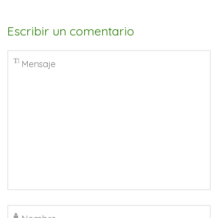
Escribir un comentario