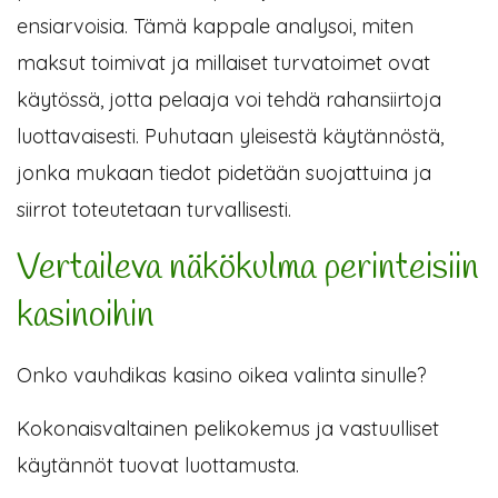
ensiarvoisia. Tämä kappale analysoi, miten
maksut toimivat ja millaiset turvatoimet ovat
käytössä, jotta pelaaja voi tehdä rahansiirtoja
luottavaisesti. Puhutaan yleisestä käytännöstä,
jonka mukaan tiedot pidetään suojattuina ja
siirrot toteutetaan turvallisesti.
Vertaileva näkökulma perinteisiin
kasinoihin
Onko vauhdikas kasino oikea valinta sinulle?
Kokonaisvaltainen pelikokemus ja vastuulliset
käytännöt tuovat luottamusta.