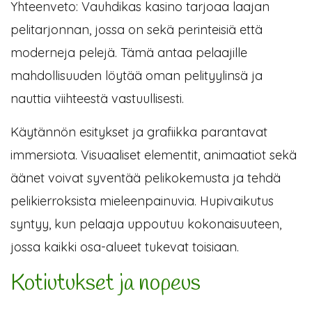
Yhteenveto: Vauhdikas kasino tarjoaa laajan
pelitarjonnan, jossa on sekä perinteisiä että
moderneja pelejä. Tämä antaa pelaajille
mahdollisuuden löytää oman pelityylinsä ja
nauttia viihteestä vastuullisesti.
Käytännön esitykset ja grafiikka parantavat
immersiota. Visuaaliset elementit, animaatiot sekä
äänet voivat syventää pelikokemusta ja tehdä
pelikierroksista mieleenpainuvia. Hupivaikutus
syntyy, kun pelaaja uppoutuu kokonaisuuteen,
jossa kaikki osa-alueet tukevat toisiaan.
Kotiutukset ja nopeus