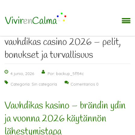
vauhdikas casino 2026 – pelit,
bonukset ja turvallisuus
4 junio, 2026
Por: backup_5f154c
Categoría:
Sin categoría
Comentarios 0
Vauhdikas kasino – brändin ydin
ja vuonna 2026 käytännön
lähestymistapa