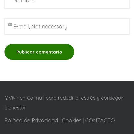
©Vivir en Calma | para reducir el estrés y conseguir
bienestar
Política de Privacidad
|
Cookies
|
CONTACTO