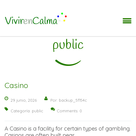
public
Casino
29 junio, 2026
Por: backup_5f154c
Categoría:
public
Comments: 0
A Casino is a facility for certain types of gambling.
Casinos are often built near...